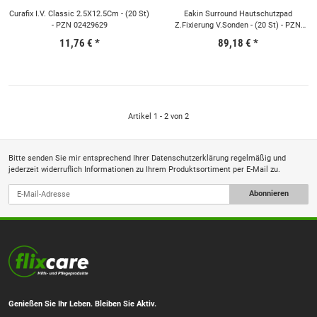
Curafix I.V. Classic 2.5X12.5Cm - (20 St)
Eakin Surround Hautschutzpad
- PZN 02429629
Z.Fixierung V.Sonden - (20 St) - PZN
06561509
11,76 €
*
89,18 €
*
Artikel 1 - 2 von 2
Bitte senden Sie mir entsprechend Ihrer
Datenschutzerklärung
regelmäßig und
jederzeit widerruflich Informationen zu Ihrem Produktsortiment per E-Mail zu.
Abonnieren
Genießen Sie Ihr Leben. Bleiben Sie Aktiv.