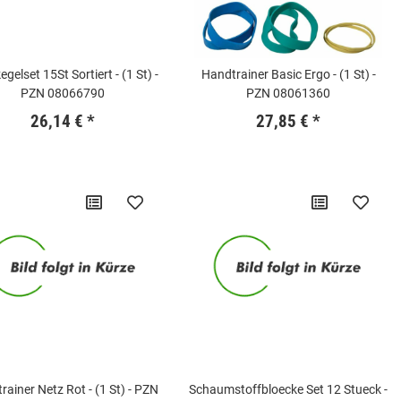
egelset 15St Sortiert - (1 St) -
Handtrainer Basic Ergo - (1 St) -
PZN 08066790
PZN 08061360
26,14 €
*
27,85 €
*
rainer Netz Rot - (1 St) - PZN
Schaumstoffbloecke Set 12 Stueck -