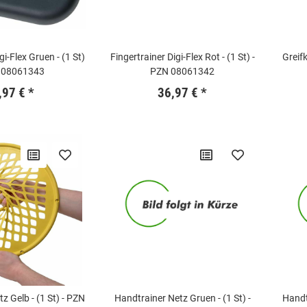
gi-Flex Gruen - (1 St)
Fingertrainer Digi-Flex Rot - (1 St) -
Greifk
 08061343
PZN 08061342
,97 €
*
36,97 €
*
(1 St) - PZN
Handtrainer Netz Gruen - (1 St) -
Handt