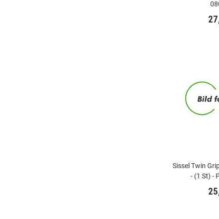
08
27
Sissel Twin Gri
- (1 St) 
25