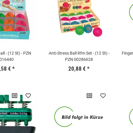
all - (12 St) - PZN
Anti-Stress Ball Rfm Set - (12 St) -
Finger
016440
PZN 00286628
,58 €
*
20,88 €
*