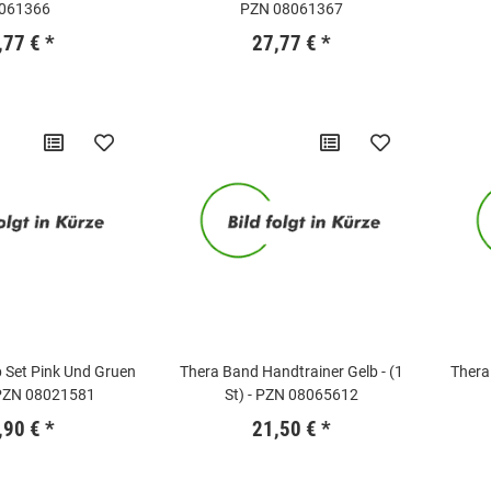
061366
PZN 08061367
,77 €
*
27,77 €
*
p Set Pink Und Gruen
Thera Band Handtrainer Gelb - (1
Thera
- PZN 08021581
St) - PZN 08065612
,90 €
*
21,50 €
*