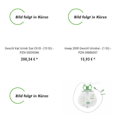
Geschl Kat Urindr Sys Ch18 - (10 St) -
Inway 2000 Geschl Urindrai - (1 St) -
PZN 05035546
PZN 09886057
200,34 €
*
15,93 €
*