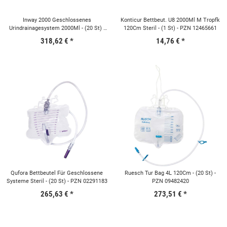
Inway 2000 Geschlossenes
Konticur Bettbeut. U8 2000Ml M Tropfk
Urindrainagesystem 2000Ml - (20 St) -
120Cm Steril - (1 St) - PZN 12465661
PZN 09885968
318,62 €
*
14,76 €
*
Qufora Bettbeutel Für Geschlossene
Ruesch Tur Bag 4L 120Cm - (20 St) -
Systeme Steril - (20 St) - PZN 02291183
PZN 09482420
265,63 €
*
273,51 €
*