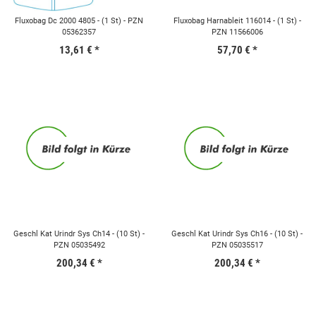
Fluxobag Dc 2000 4805 - (1 St) - PZN
Fluxobag Harnableit 116014 - (1 St) -
05362357
PZN 11566006
13,61 €
*
57,70 €
*
Geschl Kat Urindr Sys Ch14 - (10 St) -
Geschl Kat Urindr Sys Ch16 - (10 St) -
PZN 05035492
PZN 05035517
200,34 €
*
200,34 €
*