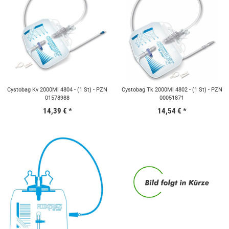
Cystobag Kv 2000Ml 4804 - (1 St) - PZN
Cystobag Tk 2000Ml 4802 - (1 St) - PZN
01578988
00051871
14,39 €
*
14,54 €
*