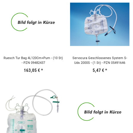
Ruesch Tur Bag 4L120Cm+Pum - (10 St)
Servocura Geschlossenes System S-
- PZN 09482437
Uds 2000S - (1 St) - PZN 05491646
163,05 €
*
5,47 €
*