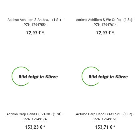
Actimo Achillom S Anthraz - (1 St) -
Actimo Achillom S We Gr Ro - (1 St) -
PZN 17947554
PZN 17947614
72,97 €
*
72,97 €
*
Actimo Carp Hand Li L21-30 - (1 St) -
Actimo Carp Hand Li M17-21 - (1 St) -
PZN 17949174
PZN 17949151
153,23 €
*
153,71 €
*