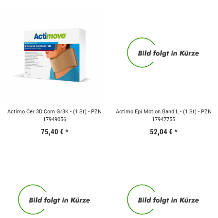
Actimo Cer 3D Com Gr3K - (1 St) - PZN
Actimo Epi Motion Band L - (1 St) - PZN
17949056
17947755
75,40 €
*
52,04 €
*