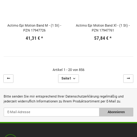
Actimo Epi Motion Band M - (1 St) -
Actimo Epi Motion Band Xl - (1 St) -
PZN 17947726
PZN 17947761
41,31 €
*
57,84 €
*
Artikel 1 - 20 von 856
Seite
1
Bitte senden Sie mir entsprechend Ihrer
Datenschutzerklärung
regelmäßig und
jederzeit widerruflich Informationen zu Ihrem Produktsortiment per E-Mail zu.
Abonnieren